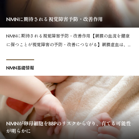
NMNに期待される視覚障害予防・改善作用
NMNに期待される視覚障害予防・改善作用【網膜の血流を健康
に保つことが視覚障害の予防・改善につながる】網膜虚血は、加
齢によって網膜機能が衰え、網膜の細胞に老廃物が溜まることで
生じると言われてます。網膜機能が退化すると網膜でのピント調
NMN基礎情報
整が困難になるので、近くのものがぼやけて見える「老眼」の症
状
NMNが卵母細胞をBBPのリスクから守り、育てる可能性
が明らかに