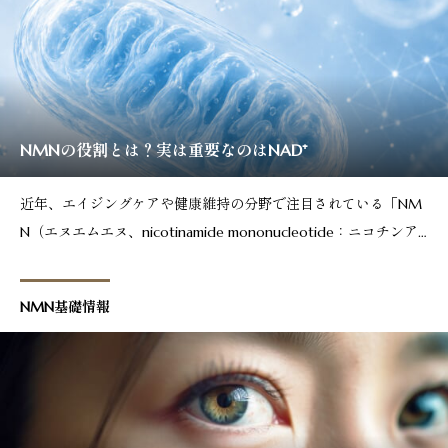
NMNの役割とは？実は重要なのはNAD⁺
近年、エイジングケアや健康維持の分野で注目されている「NM
N（エヌエムエヌ、nicotinamide mononucleotide：ニコチンア
ミドモノヌクレオチド）」。実は、NMNそのものが体の中で大
活躍するわけではありません。NMNの本当の役割は、体にとっ
NMN基礎情報
てとても大切な「NAD⁺（エヌエーディ