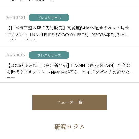
2026.07.31
プレスリリース
【日本橋三越本店で先行販売】高純度β-NMN配合のペット用サ
プリメント「NMN PURE 3000 for PETS」が2026年7月31日
（金）に新発売
2026.06.09
プレスリリース
【2026年6月12日（金）新発売】NMNH（還元型NMN）配合の
次世代サプリメント ～NMNHが拓く、エイジングケアの新たな
展望～
ニュース一覧
研究コラム