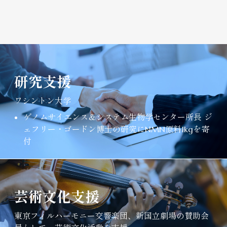
研究支援
ワシントン大学
ゲノムサイエンス＆システム生物学センター所長 ジ
ェフリー・ゴードン博士の研究にNMN原料1kgを寄
付
芸術文化支援
東京フィルハーモニー交響楽団、新国立劇場の賛助会