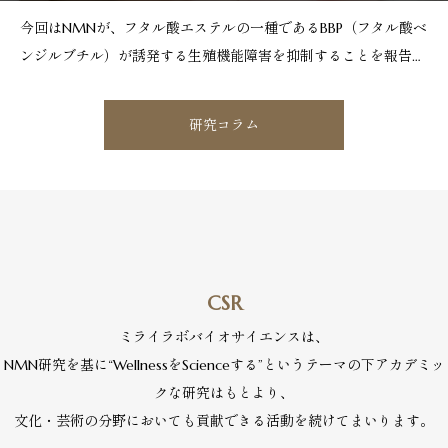
今回はNMNが、フタル酸エステルの一種であるBBP（フタル酸ベ
ンジルブチル）が誘発する生殖機能障害を抑制することを報告し
た研究論文を紹介いたします。BBPは現代社会においてさまざま
な製品に使用されている化学物質です。BBPは生命体に対して毒
研究コラム
性作用を持つと考えられており、生殖機能障害もその1つ
CSR
ミライラボバイオサイエンスは、
NMN研究を基に“WellnessをScienceする”というテーマの下アカデミッ
クな研究はもとより、
文化・芸術の分野においても貢献できる活動を続けてまいります。