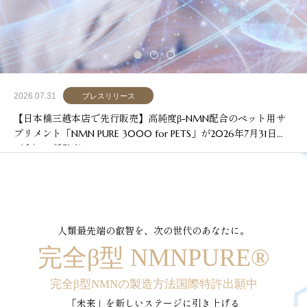
2026.07.31
プレスリリース
【日本橋三越本店で先行販売】高純度β-NMN配合のペット用サ
プリメント「NMN PURE 3000 for PETS」が2026年7月31日
（金）に新発売
人類最先端の叡智を、次の世代のあなたに。
完全β型
NMNPURE®
完全β型NMNの製造方法国際特許出願中
「未来」を新しいステージに引き上げる