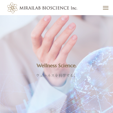
W
e
l
l
n
e
s
s
S
c
i
e
n
c
e
.
ウェルネスを科学する。