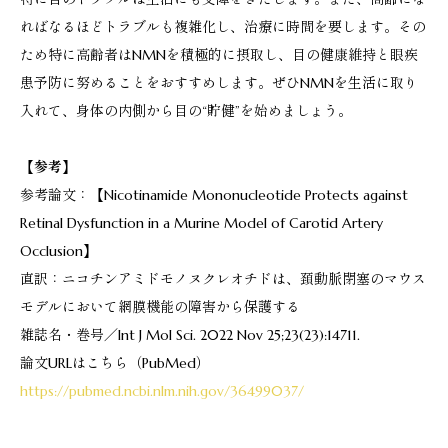
ればなるほどトラブルも複雑化し、治療に時間を要します。その
ため特に高齢者はNMNを積極的に摂取し、目の健康維持と眼疾
患予防に努めることをおすすめします。ぜひNMNを生活に取り
入れて、身体の内側から目の“貯健”を始めましょう。
【参考】
参考論文：【Nicotinamide Mononucleotide Protects against
Retinal Dysfunction in a Murine Model of Carotid Artery
Occlusion】
直訳：ニコチンアミドモノヌクレオチドは、頚動脈閉塞のマウス
モデルにおいて網膜機能の障害から保護する
雑誌名・巻号／Int J Mol Sci. 2022 Nov 25;23(23):14711.
論文URLはこちら（PubMed）
https://pubmed.ncbi.nlm.nih.gov/36499037/