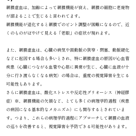
網膜虚血は、加齢によって網膜機能が衰え、網膜の細胞に老廃物
が溜まることで生じると言われてます。
網膜機能が退化すると網膜でのピント調整が困難になるので、近
くのものがぼやけて見える「老眼」の症状が現れます。
また、網膜虚血は、心臓の病気や頚動脈の狭窄・閉塞、動脈硬化
などに起因する場合も多いとされ、特に網膜虚血の原因が心血管
疾患（心臓につながる血管や心筋に異常が生じ、心臓に血液が十
分に行き渡らなくなる病気）の場合は、重度の視覚障害を生じる
可能性もあります。
さらに網膜虚血は、酸化ストレスや反応性グリオーシス（神経膠
症）※、網膜機能の欠損など、とても多くの病理学的過程（疾患
の病因になる基本的なメカニズム）にも関与するとされていま
す。つまり、これらの病理学的過程にアプローチして網膜の血液
の巡りを改善すると、視覚障害を予防できる可能性があります。