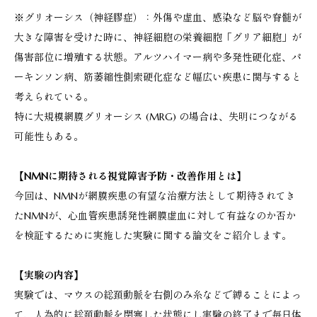
※グリオーシス（神経膠症）：外傷や虚血、感染など脳や脊髄が
大きな障害を受けた時に、神経細胞の栄養細胞「グリア細胞」が
傷害部位に増殖する状態。アルツハイマー病や多発性硬化症、パ
ーキンソン病、筋萎縮性側索硬化症など幅広い疾患に関与すると
考えられている。
特に大規模網膜グリオーシス (MRG) の場合は、失明につながる
可能性もある。
【
NMNに期待される視覚障害予防・改善作用とは
】
今回は、NMNが網膜疾患の有望な治療方法として期待されてき
たNMNが、心血管疾患誘発性網膜虚血に対して有益なのか否か
を検証するために実施した実験に関する論文をご紹介します。
【
実験の内容
】
実験では、マウスの総頚動脈を右側のみ糸などで縛ることによっ
て、人為的に総頚動脈を閉塞した状態にし実験の終了まで毎日体