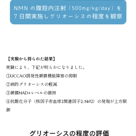
【実験から得られた結果】
実験により、下記が明らかになりました。
①UCCAO誘発性網膜機能障害の抑制
②病的グリオーシスの軽減
③網膜NAD+レベルの維持
④抗酸化分子（核因子赤血球2関連因子2; Nrf2）の発現が上方制
御