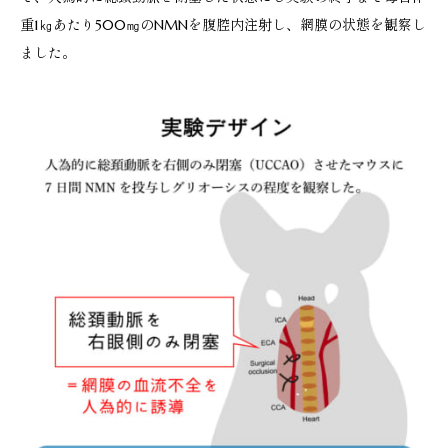
重1㎏あたり500㎎のNMNを腹腔内注射し、網膜の状態を観察し
ました。