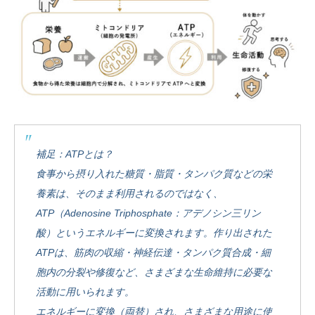
補足：ATPとは？
食事から摂り入れた糖質・脂質・タンパク質などの栄
養素は、そのまま利用されるのではなく、
ATP（Adenosine Triphosphate：アデノシン三リン
酸）というエネルギーに変換されます。作り出された
ATPは、筋肉の収縮・神経伝達・タンパク質合成・細
胞内の分裂や修復など、さまざまな生命維持に必要な
活動に用いられます。
エネルギーに変換（両替）され、さまざまな用途に使