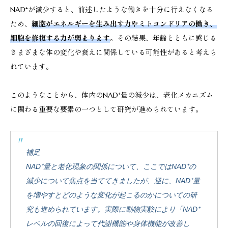
NAD⁺が減少すると、前述したような働きを十分に行えなくなる
ため、
細胞がエネルギーを生み出す力やミトコンドリアの働き、
細胞を修復する力が弱まります
。その結果、年齢とともに感じる
さまざまな体の変化や衰えに関係している可能性があると考えら
れています。
このようなことから、体内のNAD⁺量の減少は、老化メカニズム
に関わる重要な要素の一つとして研究が進められています。
補足
NAD⁺量と老化現象の関係について、ここではNAD⁺の
減少について焦点を当ててきましたが、逆に、NAD⁺量
を増やすとどのような変化が起こるのかについての研
究も進められています。実際に動物実験により「NAD⁺
レベルの回復によって代謝機能や身体機能が改善し