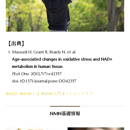
【出典】
Massudi H, Grant R, Braidy N, et al.
Age-associated changes in oxidative stress and NAD+
metabolism in human tissue.
PLoS One
. 2012;7(7):e42357.
doi: 10.1371/journal.pone.0042357
#NAD⁺
#NMNとは
#NMN入門
#ミトコンドリア
NMN基礎情報