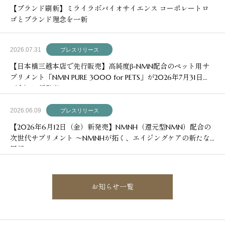
【ブランド刷新】ミライラボバイオサイエンス コーポレートロ
ゴとブランド理念を一新
2026.07.31
プレスリリース
【日本橋三越本店で先行販売】高純度β-NMN配合のペット用サ
プリメント「NMN PURE 3000 for PETS」が2026年7月31日
（金）に新発売
2026.06.09
プレスリリース
【2026年6月12日（金）新発売】NMNH（還元型NMN）配合の
次世代サプリメント ～NMNHが拓く、エイジングケアの新たな
展望～
お知らせ一覧