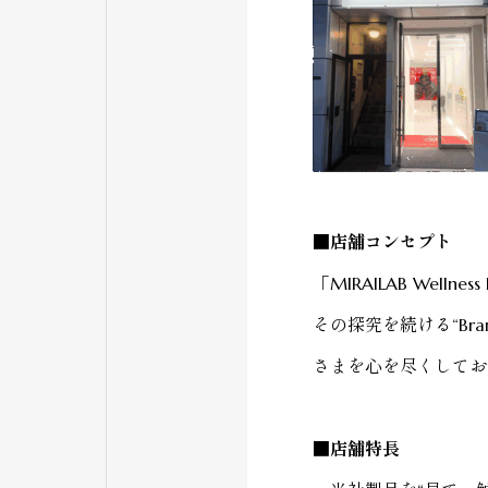
■店舗コンセプト
「MIRAILAB Wel
その探究を続ける“Br
さまを心を尽くしてお
■店舗特長