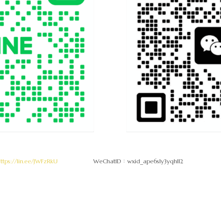
ttps://lin.ee/JWFzRkU
WeChatID：wxid_ape6s1y3yqhl12