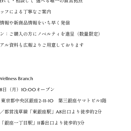
触れて・相談して”選べる唯一の直営拠点
ッフによる丁寧なご案内
情報や新商品情報をいち早く発信
ン：ご購入の方にノベルティを進呈（数量限定）
アル資料も広報よりご用意しております
ellness Branch
月8日（月）10:00オープン
61 東京都中央区銀座2-11-10 第三銀座ヤマトビル1階
／
都営浅草線「東銀座駅」A8出口より徒歩約2分
「銀座一丁目駅」11番出口より徒歩約3分