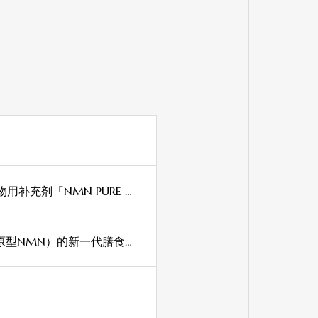
【日本桥三越本店先行发售】配合高纯度β-NMN的宠物用补充剂「NMN PURE 3000 for PETS」于2026年7月31日（周五）全新发售
【2026年6月12日（星期五）全新上市】NMNH（还原型NMN）的新一代膳食补充剂～NMNH开启抗衰老健康管理的新视野～