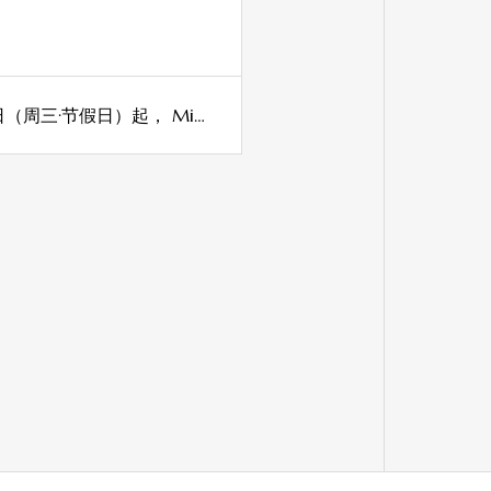
【2026年2月11日（周三·节假日）】 自2026年2月11日（周三·节假日）起， Mirai Lab将于 日本桥三越本店 本馆5层「Relaxing Laboratory」期间限定开设 POP UP STORE专柜）。