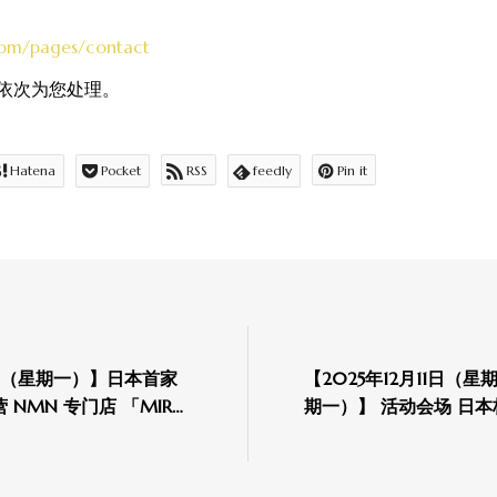
.com/pages/contact
依次为您处理。
Hatena
Pocket
RSS
feedly
Pin it
8日（星期一）】日本首家
【2025年12月11日（星
NMN 专门店 「MIRAI
期一）】 活动会场 日本桥三越总店 主楼7
 Branch」即将在东京·银座
楼 “装点生命之美 ~ 将未来之美作为奖赏
~” Mirai Lab Bioscience 株式会社 出展通
知