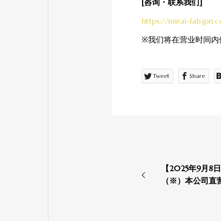
[咨询・联系我们]
https://mirai-lab.jpn
※我们将在营业时间内
Tweet
Share
【2025年9月
（※）本公司直营 
LAB Wellness
开业